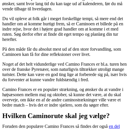
ønsker, samt hvor lang tid du kan tage ud af kalenderen, før du må
vende tilbage til hverdagen.
Du vil opleve at folk går i meget forskellige tempi, så mere end det
handler om at komme hurtigt frem, så er Caminoen et billede på en
indre rejse, hvor det i højere grad handler om at komme i et med
ruten. Søg derfor efter at finde dit eget tempo og planlæg din tur
herefter.
På den måde får du absolut mest ud af den store forvandling, som
Caminoen kan få for dine refleksioner over livet.
Noget af det helt vidunderlige ved Camino Frances er bl.a. turen hen
over de franske Pyrenæer, som naturligvis tiltrækker utroligt mange
turister. Dette kan være en god ting lige at forberede sig på, især hvis
du forventer at kunne vandre fuldstændig i fred.
Camino Frances er en populær strækning, og ønsker du at vandre i
højsæsonen mellem maj og oktober, så kunne det være, at du skal
overveje, om ikke en af de andre caminostrækninger ville være et
bedre match – hvis det er indre sjælero, som du søger efter.
Hvilken Caminorute skal jeg vælge?
Foruden den populære Camino Frances så findes der også
en del