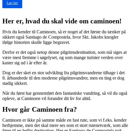
Læs her
Her er, hvad du skal vide om caminoen!
Hvis du kender til Caminoen, så er noget af det første du tænker på
sikkert også Santiago de Compostela, hvor Skt. Jakobs knogler
ifølge historien skulle ligge begravet.
Derfor er det også netop denne pilgrimsdestination, som må siges at
være mest fremme i søgelyset, og som mange turister verden over
kaster sig ud i år efter år.
Dog er der sket en stor udvikling fra pilgrimsvandrene tilbage i det
8. århundrede til den moderne pilgrimsvandrer, men en ting er dog
stadig sikkert.
Når du først har gennemført den fantastiske vandring, så vil du også
opleve, at Caminoen vil forandre dit liv for altid.
Hvor går Caminoen fra?
Caminoen er ikke på samme måde en fast rute, som vi f.eks. kender
herhjemme, men det skal mere ses som et stort rutenetværk, som alle
fører til en hellig destination. Her er Santiago de Compostela nok