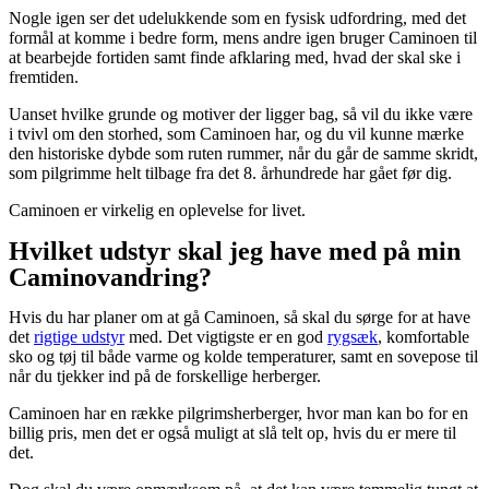
Nogle igen ser det udelukkende som en fysisk udfordring, med det
formål at komme i bedre form, mens andre igen bruger Caminoen til
at bearbejde fortiden samt finde afklaring med, hvad der skal ske i
fremtiden.
Uanset hvilke grunde og motiver der ligger bag, så vil du ikke være
i tvivl om den storhed, som Caminoen har, og du vil kunne mærke
den historiske dybde som ruten rummer, når du går de samme skridt,
som pilgrimme helt tilbage fra det 8. århundrede har gået før dig.
Caminoen er virkelig en oplevelse for livet.
Hvilket udstyr skal jeg have med på min
Caminovandring?
Hvis du har planer om at gå Caminoen, så skal du sørge for at have
det
rigtige udstyr
med. Det vigtigste er en god
rygsæk
, komfortable
sko og tøj til både varme og kolde temperaturer, samt en sovepose til
når du tjekker ind på de forskellige herberger.
Caminoen har en række pilgrimsherberger, hvor man kan bo for en
billig pris, men det er også muligt at slå telt op, hvis du er mere til
det.