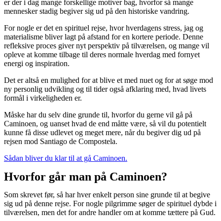
er der i dag mange forskellige motiver bag, hvorfor så mange
mennesker stadig begiver sig ud på den historiske vandring.
For nogle er det en spirituel rejse, hvor hverdagens stress, jag og
materialisme bliver lagt på afstand for en kortere periode. Denne
refleksive proces giver nyt perspektiv på tilværelsen, og mange vil
opleve at komme tilbage til deres normale hverdag med fornyet
energi og inspiration.
Det er altså en mulighed for at blive et med nuet og for at søge mod
ny personlig udvikling og til tider også afklaring med, hvad livets
formål i virkeligheden er.
Måske har du selv dine grunde til, hvorfor du gerne vil gå på
Caminoen, og uanset hvad de end måtte være, så vil du potentielt
kunne få disse udlevet og meget mere, når du begiver dig ud på
rejsen mod Santiago de Compostela.
Sådan bliver du klar til at gå Caminoen.
Hvorfor går man på Caminoen?
Som skrevet før, så har hver enkelt person sine grunde til at begive
sig ud på denne rejse. For nogle pilgrimme søger de spirituel dybde i
tilværelsen, men det for andre handler om at komme tættere på Gud.