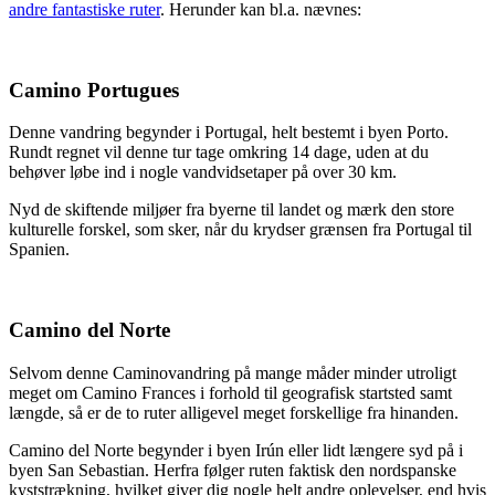
andre fantastiske ruter
. Herunder kan bl.a. nævnes:
Camino Portugues
Denne vandring begynder i Portugal, helt bestemt i byen Porto.
Rundt regnet vil denne tur tage omkring 14 dage, uden at du
behøver løbe ind i nogle vandvidsetaper på over 30 km.
Nyd de skiftende miljøer fra byerne til landet og mærk den store
kulturelle forskel, som sker, når du krydser grænsen fra Portugal til
Spanien.
Camino del Norte
Selvom denne Caminovandring på mange måder minder utroligt
meget om Camino Frances i forhold til geografisk startsted samt
længde, så er de to ruter alligevel meget forskellige fra hinanden.
Camino del Norte begynder i byen Irún eller lidt længere syd på i
byen San Sebastian. Herfra følger ruten faktisk den nordspanske
kyststrækning, hvilket giver dig nogle helt andre oplevelser, end hvis