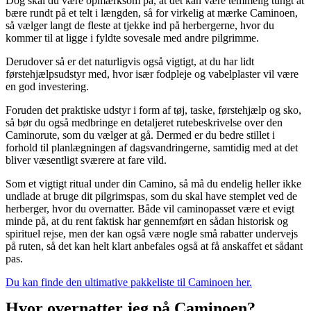
Dog skal du være opmærksom på, at det kan være temmelig tungt at
bære rundt på et telt i længden, så for virkelig at mærke Caminoen,
så vælger langt de fleste at tjekke ind på herbergerne, hvor du
kommer til at ligge i fyldte sovesale med andre pilgrimme.
Derudover så er det naturligvis også vigtigt, at du har lidt
førstehjælpsudstyr med, hvor især fodpleje og vabelplaster vil være
en god investering.
Foruden det praktiske udstyr i form af tøj, taske, førstehjælp og sko,
så bør du også medbringe en detaljeret rutebeskrivelse over den
Caminorute, som du vælger at gå. Dermed er du bedre stillet i
forhold til planlægningen af dagsvandringerne, samtidig med at det
bliver væsentligt sværere at fare vild.
Som et vigtigt ritual under din Camino, så må du endelig heller ikke
undlade at bruge dit pilgrimspas, som du skal have stemplet ved de
herberger, hvor du overnatter. Både vil caminopasset være et evigt
minde på, at du rent faktisk har gennemført en sådan historisk og
spirituel rejse, men der kan også være nogle små rabatter undervejs
på ruten, så det kan helt klart anbefales også at få anskaffet et sådant
pas.
Du kan finde den ultimative pakkeliste til Caminoen her.
Hvor overnatter jeg på Caminoen?