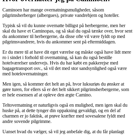
Caminoen har mange overnatningsmuligheder, såsom
pilgrimsherberger (albergues), private vandrehjem og hoteller.
Typisk så vil du kunne overnatte billigst på herbergerne, men her
skal du have et Caminopas, og så skal du også tænke over, hvor sent
du ankommer til herbergerne, da disse ofte vil være fyldt op med
pilgrimsvandrere, hvis du ankommer sent på eftermiddagen.
Er du mere til at have dit eget værelse og måske også have lidt mere
ro i sindet i forhold til overnatning, så kan du også bestille
hotelværelser undervejs. Hvis du har købt en pakkerejse med
bagagetransport osv., så vil det med stor sandsynlighed også være
med hotelovernatninger.
Men igen, så kommer det helt an på, hvor luksuriøs du ønsker at
gøre turen, for ellers så er det helt sikkert pilgrimsherbergerne, som
er hele essensen af at opleve den ægte Camino.
Teltovernatning er naturligvis også en mulighed, men igen skal du
huske på, at dette tynger din oppakning gevaldigt, og en del af
charmen er jo faktisk, at prøve kræfter med sovesalene fyldt med
andre sovende pilgrimme.
Uanset hvad du vælger, så vil jeg anbefale dig, at du får planlagt