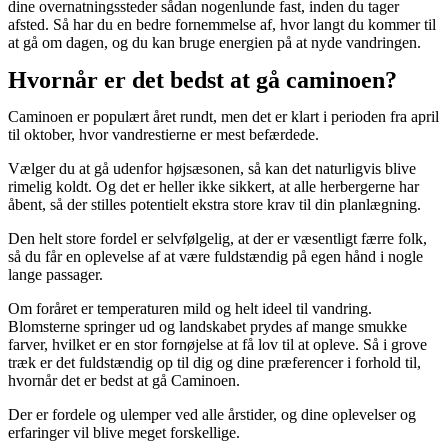
dine overnatningssteder sådan nogenlunde fast, inden du tager
afsted. Så har du en bedre fornemmelse af, hvor langt du kommer til
at gå om dagen, og du kan bruge energien på at nyde vandringen.
Hvornår er det bedst at gå caminoen?
Caminoen er populært året rundt, men det er klart i perioden fra april
til oktober, hvor vandrestierne er mest befærdede.
Vælger du at gå udenfor højsæsonen, så kan det naturligvis blive
rimelig koldt. Og det er heller ikke sikkert, at alle herbergerne har
åbent, så der stilles potentielt ekstra store krav til din planlægning.
Den helt store fordel er selvfølgelig, at der er væsentligt færre folk,
så du får en oplevelse af at være fuldstændig på egen hånd i nogle
lange passager.
Om foråret er temperaturen mild og helt ideel til vandring.
Blomsterne springer ud og landskabet prydes af mange smukke
farver, hvilket er en stor fornøjelse at få lov til at opleve. Så i grove
træk er det fuldstændig op til dig og dine præferencer i forhold til,
hvornår det er bedst at gå Caminoen.
Der er fordele og ulemper ved alle årstider, og dine oplevelser og
erfaringer vil blive meget forskellige.