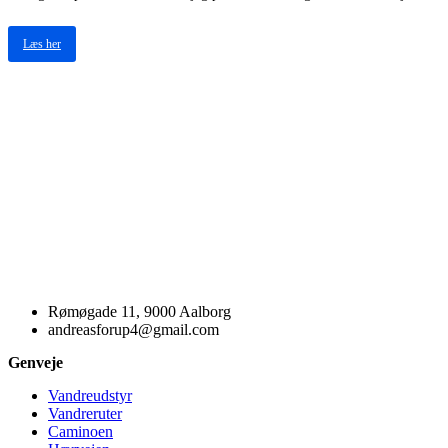
Læs her
Rømøgade 11, 9000 Aalborg
andreasforup4@gmail.com
Genveje
Vandreudstyr
Vandreruter
Caminoen