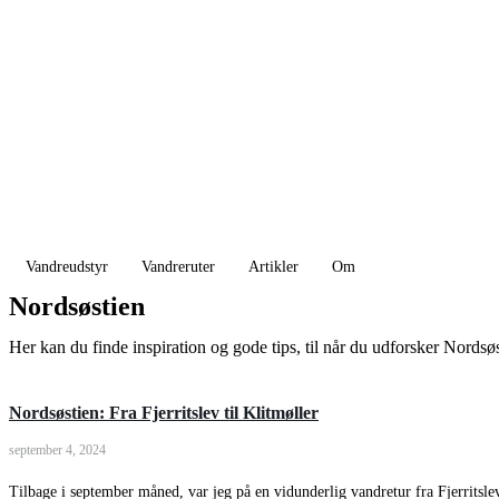
Vandreudstyr
Vandreruter
Artikler
Om
Nordsøstien
Her kan du finde inspiration og gode tips, til når du udforsker Nordsøs
Nordsøstien: Fra Fjerritslev til Klitmøller
september 4, 2024
Tilbage i september måned, var jeg på en vidunderlig vandretur fra Fjerritsle