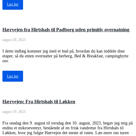
Læs her
Hærvejen fra Hirtshals til Padborg uden primitiv overnatning
august 20, 2023
I dette indlæg kommer jeg med et bud på, hvordan du kan inddele dine
etaper, så du enten overnatter på herberg, Bed & Breakfast, campinghytte
osv.
Læs her
Hærvejen: Fra Hirtshals til Løkken
august 19, 2023
Fra onsdag den 9. august til torsdag den 10. august, 2023, begav jeg mig på
endnu et mikroeventyr, bestående af en frisk vandretur fra Hirtshals til
Løkken, hvor jeg fulgte Hærvejen det meste af ruten. Læs mere om turen