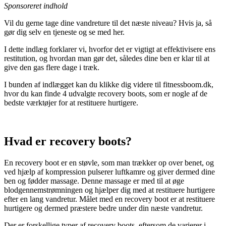
Sponsoreret indhold
Vil du gerne tage dine vandreture til det næste niveau? Hvis ja, så
gør dig selv en tjeneste og se med her.
I dette indlæg forklarer vi, hvorfor det er vigtigt at effektivisere ens
restitution, og hvordan man gør det, således dine ben er klar til at
give den gas flere dage i træk.
I bunden af indlægget kan du klikke dig videre til fitnessboom.dk,
hvor du kan finde 4 udvalgte recovery boots, som er nogle af de
bedste værktøjer for at restituere hurtigere.
Hvad er recovery boots?
En recovery boot er en støvle, som man trækker op over benet, og
ved hjælp af kompression pulserer luftkamre og giver dermed dine
ben og fødder massage. Denne massage er med til at øge
blodgennemstrømningen og hjælper dig med at restituere hurtigere
efter en lang vandretur. Målet med en recovery boot er at restituere
hurtigere og dermed præstere bedre under din næste vandretur.
Der er forskellige typer af recovery boots, eftersom de varierer i