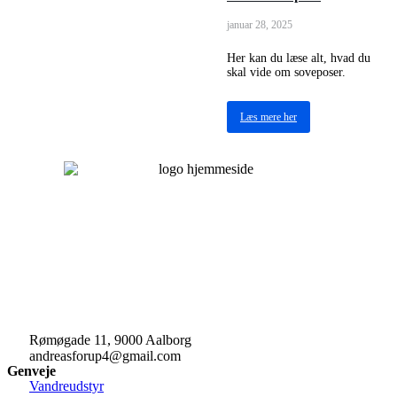
januar 28, 2025
Her kan du læse alt, hvad du
skal vide om soveposer.
Læs mere her
Rømøgade 11, 9000 Aalborg
andreasforup4@gmail.com
Genveje
Vandreudstyr