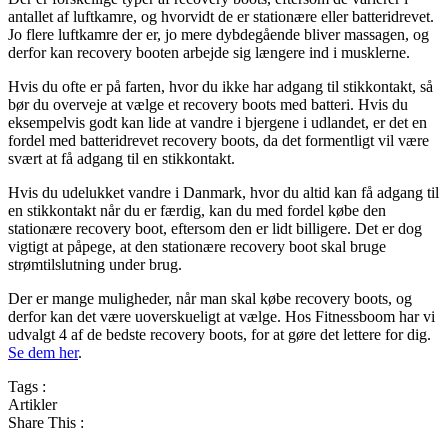
antallet af luftkamre, og hvorvidt de er stationære eller batteridrevet.
Jo flere luftkamre der er, jo mere dybdegående bliver massagen, og
derfor kan recovery booten arbejde sig længere ind i musklerne.
Hvis du ofte er på farten, hvor du ikke har adgang til stikkontakt, så
bør du overveje at vælge et recovery boots med batteri. Hvis du
eksempelvis godt kan lide at vandre i bjergene i udlandet, er det en
fordel med batteridrevet recovery boots, da det formentligt vil være
svært at få adgang til en stikkontakt.
Hvis du udelukket vandre i Danmark, hvor du altid kan få adgang til
en stikkontakt når du er færdig, kan du med fordel købe den
stationære recovery boot, eftersom den er lidt billigere. Det er dog
vigtigt at påpege, at den stationære recovery boot skal bruge
strømtilslutning under brug.
Der er mange muligheder, når man skal købe recovery boots, og
derfor kan det være uoverskueligt at vælge. Hos Fitnessboom har vi
udvalgt 4 af de bedste recovery boots, for at gøre det lettere for dig.
Se dem her
.
Tags :
Artikler
Share This :