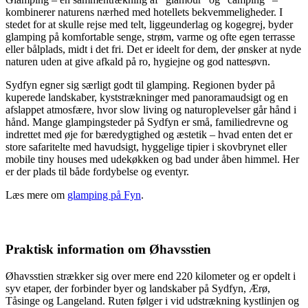
kombinerer naturens nærhed med hotellets bekvemmeligheder. I
stedet for at skulle rejse med telt, liggeunderlag og kogegrej, byder
glamping på komfortable senge, strøm, varme og ofte egen terrasse
eller bålplads, midt i det fri. Det er ideelt for dem, der ønsker at nyde
naturen uden at give afkald på ro, hygiejne og god nattesøvn.
Sydfyn egner sig særligt godt til glamping. Regionen byder på
kuperede landskaber, kyststrækninger med panoramaudsigt og en
afslappet atmosfære, hvor slow living og naturoplevelser går hånd i
hånd. Mange glampingsteder på Sydfyn er små, familiedrevne og
indrettet med øje for bæredygtighed og æstetik – hvad enten det er
store safaritelte med havudsigt, hyggelige tipier i skovbrynet eller
mobile tiny houses med udekøkken og bad under åben himmel. Her
er der plads til både fordybelse og eventyr.
Læs mere om
glamping på Fyn
.
Praktisk information om Øhavsstien
Øhavsstien strækker sig over mere end 220 kilometer og er opdelt i
syv etaper, der forbinder byer og landskaber på Sydfyn, Ærø,
Tåsinge og Langeland. Ruten følger i vid udstrækning kystlinjen og