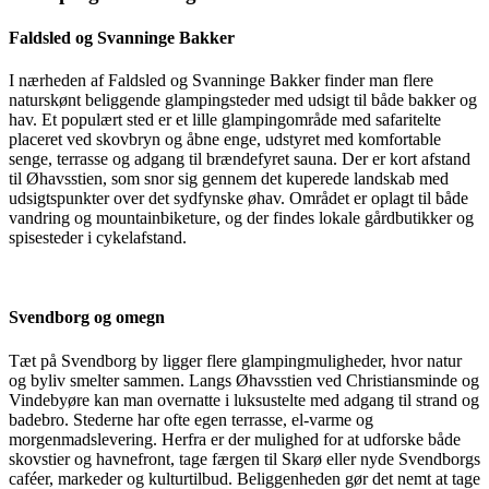
Faldsled og Svanninge Bakker
I nærheden af Faldsled og Svanninge Bakker finder man flere
naturskønt beliggende glampingsteder med udsigt til både bakker og
hav. Et populært sted er et lille glampingområde med safaritelte
placeret ved skovbryn og åbne enge, udstyret med komfortable
senge, terrasse og adgang til brændefyret sauna. Der er kort afstand
til Øhavsstien, som snor sig gennem det kuperede landskab med
udsigtspunkter over det sydfynske øhav. Området er oplagt til både
vandring og mountainbiketure, og der findes lokale gårdbutikker og
spisesteder i cykelafstand.
Svendborg og omegn
Tæt på Svendborg by ligger flere glampingmuligheder, hvor natur
og byliv smelter sammen. Langs Øhavsstien ved Christiansminde og
Vindebyøre kan man overnatte i luksustelte med adgang til strand og
badebro. Stederne har ofte egen terrasse, el-varme og
morgenmadslevering. Herfra er der mulighed for at udforske både
skovstier og havnefront, tage færgen til Skarø eller nyde Svendborgs
caféer, markeder og kulturtilbud. Beliggenheden gør det nemt at tage