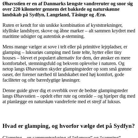
Øhavsstien er en af Danmarks længste vandreruter og snor sig
over 220 kilometer gennem det bakkede og naturskønne
landskab på Sydfyn, Langeland, Tåsinge og Ærø.
Ruten er kendt for sin unikke kombination af kyststrækninger,
idylliske landsbyer, skove og åbne marker – alt sammen krydret med
maritime udsigter og autentisk ø-stemning.
Mens mange vælger at sove i telt eller på primitive lejrpladser, er
glamping – luksuriøs camping med faste telte, hytter eller tiny
houses – blevet et populært alternativ for dem, der ønsker en mere
komfortabel, stemningsfuld og bekvem oplevelse i naturen. Og
netop langs Øhavsstien skyder glampingsteder op som små grønne
oaser, der forener nærhed til landskabet med høj komfort, gode
faciliteter og ofte bæredygtige løsninger.
Denne guide giver dig et overblik over de bedste glampingsteder
langs Øhavsstien – opdelt efter rute og område – og hjælper dig med
at planlægge en naturskøn vandreferie med et strejf af luksus.
Hvad er glamping, og hvorfor vælge det på Sydfyn?
Glamping – en sammentrækning af “glamour” og “camping” –