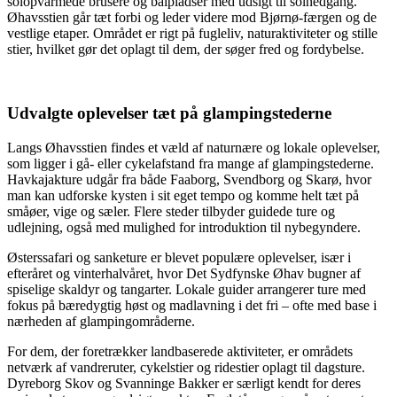
solopvarmede brusere og bålpladser med udsigt til solnedgang.
Øhavsstien går tæt forbi og leder videre mod Bjørnø-færgen og de
vestlige etaper. Området er rigt på fugleliv, naturaktiviteter og stille
stier, hvilket gør det oplagt til dem, der søger fred og fordybelse.
Udvalgte oplevelser tæt på glampingstederne
Langs Øhavsstien findes et væld af naturnære og lokale oplevelser,
som ligger i gå- eller cykelafstand fra mange af glampingstederne.
Havkajakture udgår fra både Faaborg, Svendborg og Skarø, hvor
man kan udforske kysten i sit eget tempo og komme helt tæt på
småøer, vige og sæler. Flere steder tilbyder guidede ture og
udlejning, også med mulighed for introduktion til nybegyndere.
Østerssafari og sanketure er blevet populære oplevelser, især i
efteråret og vinterhalvåret, hvor Det Sydfynske Øhav bugner af
spiselige skaldyr og tangarter. Lokale guider arrangerer ture med
fokus på bæredygtig høst og madlavning i det fri – ofte med base i
nærheden af glampingområderne.
For dem, der foretrækker landbaserede aktiviteter, er områdets
netværk af vandreruter, cykelstier og ridestier oplagt til dagsture.
Dyreborg Skov og Svanninge Bakker er særligt kendt for deres