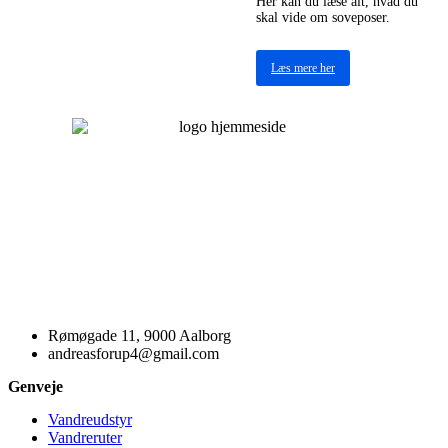
Her kan du læse alt, hvad du
skal vide om soveposer.
Læs mere her
Rømøgade 11, 9000 Aalborg
andreasforup4@gmail.com
Genveje
Vandreudstyr
Vandreruter