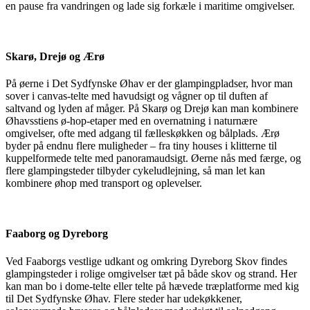
en pause fra vandringen og lade sig forkæle i maritime omgivelser.
Skarø, Drejø og Ærø
På øerne i Det Sydfynske Øhav er der glampingpladser, hvor man
sover i canvas-telte med havudsigt og vågner op til duften af
saltvand og lyden af måger. På Skarø og Drejø kan man kombinere
Øhavsstiens ø-hop-etaper med en overnatning i naturnære
omgivelser, ofte med adgang til fælleskøkken og bålplads. Ærø
byder på endnu flere muligheder – fra tiny houses i klitterne til
kuppelformede telte med panoramaudsigt. Øerne nås med færge, og
flere glampingsteder tilbyder cykeludlejning, så man let kan
kombinere øhop med transport og oplevelser.
Faaborg og Dyreborg
Ved Faaborgs vestlige udkant og omkring Dyreborg Skov findes
glampingsteder i rolige omgivelser tæt på både skov og strand. Her
kan man bo i dome-telte eller telte på hævede træplatforme med kig
til Det Sydfynske Øhav. Flere steder har udekøkkener,