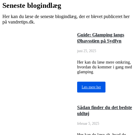
Seneste blogindlæg
Her kan du læse de seneste blogindlæg, der er blevet publiceret her
på vandretips.dk.
Guide: Glamping langs
Øhavsstien på Sydfyn
juni 25, 2025
Her kan du læse mere omkring,
hvordan du kommer i gang med
glamping.
Læs mere her
Sådan finder du det bedste
uldtøj
februar 5, 2025
Her kan du læse alt, hvad du