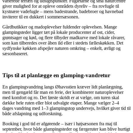
varierede terræn og udsigtspunkter. Fugletårne og små naturcentre
giver mulighed for at opleve områdets dyreliv – fra rovfugle til
kystnære vadefugle – mens badestrande, badebroer og havnebad
inviterer til en dukkert i sommersæsonen.
Gårdbutikker og madoplevelser fuldender oplevelsen. Mange
glampingsteder ligger tæt på lokale producenter af ost, cider,
grøntsager og kød, og flere tilbyder madkurve med lokale råvarer,
som kan tilberedes over åben ild eller i stedets fælleskøkken. Det
sydfynske køkken afspejler naturen omkring – enkelt, ærligt og
sæsonbaseret.
Tips til at planlægge en glamping-vandretur
En glampingvandring langs Øhavsstien kræver lidt planlægning,
men til gengæld får man en ferie, der kombinerer naturoplevelser
med komfort og ro. Det første skridt er at vælge, om turen skal
dække hele ruten eller blot udvalgte etaper. Mange vælger 2–4
dages vandring med 1–3 glampingstop undervejs, hvilket giver tid til
både afslapning og udforskning.
Booking i god tid er afgørende – især i højsæsonen fra maj til
september, hvor både glampingsteder og færgeruter kan blive hurtigt