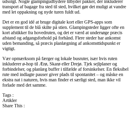
udsolgt. Nogle glampingudbydere tilbyder pakker, der inkluderer
transport af bagage fra sted til sted, hvilket gør det muligt at vandre
med let oppakning og nyde turen fuldt ud.
Det er en god idé at bruge digitale kort eller GPS-apps som
supplement til de blå skilte på stien. Glampingsteder ligger ofte en
kort afstikker fra hovedruten, og det er værd at undersøge præcis
afstand og adgangsforhold på forhånd. Flere steder har ankomst
uden bemanding, så præcis planlægning af ankomsttidspunkt er
vigtigt.
Vær opmærksom på færger og lokale busruter, især hvis ruten
inkluderer ø-hop til Ærø, Skarø eller Drejø. Tjek sejlplaner og
forbindelser, og planlæg buffer i tilfælde af forsinkelser. En fleksibel
rute med indlagte pauser giver plads til spontanitet – og måske en
ekstra nat i naturen, hvis man finder et særligt sted, man ikke vil
forlade med det samme.
Tags :
Artikler
Share This :