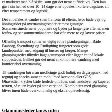
er markeret med blå skilte, som gør det nemt at finde vej. Den kan
gås i sin helhed over 10–14 dage eller opdeles i kortere dagsture, alt
efter temperament og logistik.
Det anbefales at vandre stien fra forår til efterår, hvor både vejr og
åbningstider på overnatningssteder er mest gunstige.
Sommermånederne er populære og byder på lange lyse aftener, men
forårs- og sensommermånederne har ofte mere ro og lavere priser.
Offentlig transport spiller en vigtig rolle i planlægningen. Både
Faaborg, Svendborg og Rudkøbing fungerer som gode
knudepunkter med adgang til busser og færger. Mange
glampingsteder tilbyder bagagetransport eller ligger tæt på lokale
stoppesteder, hvilket gør det nemt at kombinere vandring med
komfortabel overnatning.
Til vandringen bør man medbringe godt fodtøj, en dagsrygsæk med
regntøj og snacks samt en mobil med kort-app eller GPS.
Øhavsstien krydser både fredede områder, små landsbyer og kuperet
terræn, så ruten byder på stor variation. Kombineret med glamping
bliver turen både overkommelig og ekstra oplevelsesrig.
Glampingsteder langs ruten