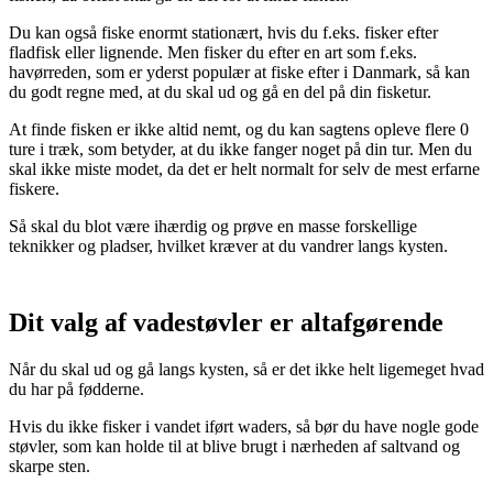
Du kan også fiske enormt stationært, hvis du f.eks. fisker efter
fladfisk eller lignende. Men fisker du efter en art som f.eks.
havørreden, som er yderst populær at fiske efter i Danmark, så kan
du godt regne med, at du skal ud og gå en del på din fisketur.
At finde fisken er ikke altid nemt, og du kan sagtens opleve flere 0
ture i træk, som betyder, at du ikke fanger noget på din tur. Men du
skal ikke miste modet, da det er helt normalt for selv de mest erfarne
fiskere.
Så skal du blot være ihærdig og prøve en masse forskellige
teknikker og pladser, hvilket kræver at du vandrer langs kysten.
Dit valg af vadestøvler er altafgørende
Når du skal ud og gå langs kysten, så er det ikke helt ligemeget hvad
du har på fødderne.
Hvis du ikke fisker i vandet iført waders, så bør du have nogle gode
støvler, som kan holde til at blive brugt i nærheden af saltvand og
skarpe sten.