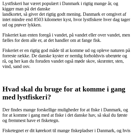
Lystfiskeri har været populært i Danmark i rigtig mange år, og
kigger man på det danske
landkortet, så giver det rigtig godt mening. Danmark er omgivet af
intet mindre end 8503 kilometer kyst, hvor lystfiskere hver dag tager
ud og prøver lykken.
Fiskeriet kan enten foregå i vandet, på vandet eller over vandet, men
fælles for dem alle er, at det handler om at fange fisk.
Fiskeriet er en rigtig god måde til at komme ud og opleve naturen på
forreste række. De danske kyster er nemlig forholdsvis uberørte og
rå, og her kan du foruden vandet også møde skov, skrænter, sten,
vind, sand osv.
Hvad skal du bruge for at komme i gang
med lystfiskeri?
Der findes mange forskellige muligheder for at fiske i Danmark, og
for at komme i gang med at fiske i det danske hav, så skal du første
og fremmest have et fisketegn.
Fisketegnet er dit kørekort til mange fiskepladser i Danmark, og hvis