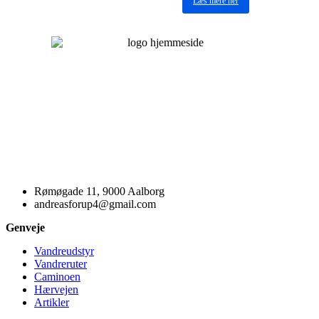
Læs mere her
Rømøgade 11, 9000 Aalborg
andreasforup4@gmail.com
Genveje
Vandreudstyr
Vandreruter
Caminoen
Hærvejen
Artikler