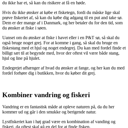
du ikke har et, så kan du risikere at få en bøde.
Hvis du ikke ønsker at købe et fisketegn, fordi du måske lige skal
prøve fiskeriet af, så kan du købe dig adgang til en put and take sø.
Dem er der mange af i Danmark, og her betaler du for den tid, som
du ønsker at fiske i søen.
Uanset om du ønsker at fiske i havet eller i en P&T sø, så skal du
også bruge noget grej. For at komme i gang, så skal du bruge en
fiskestang med et hjul og noget endegrej. Du kan med fordel finde et
billigt sæt til at begynde med, hvor der oftest vil være både stang,
hjul og line på hjulet.
Endegrejet afhænger af hvad du ønsker at fange, og her kan du med
fordel forhøre dig i butikken, hvor du køber dit grej.
Kombiner vandring og fiskeri
Vandring er en fantastisk måde at opleve naturen på, da du her
kommer ud og går i den smukke og berigende natur.
Lystfiskeriet kan i høj grad være en kombination af vanding og
fiskeri, da oftest skal gå en del for at finde fisken.