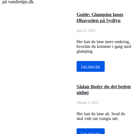
på vandretips.dk.
Guide: Glamping langs
Øhavsstien på Sydfyn
juni 25, 2025
Her kan du læse mere omkring,
hvordan du kommer i gang med
glamping.
Læs mere her
Sådan finder du det bedste
uldtøj
februar 5, 2025
Her kan du læse alt, hvad du
skal vide om trangia sæt.
Læs mere her