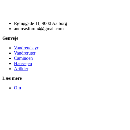
Rømøgade 11, 9000 Aalborg
andreasforup4@gmail.com
Genveje
Vandreudstyr
Vandreruter
Caminoen
Hærvejen
Artikler
Læs mere
Om